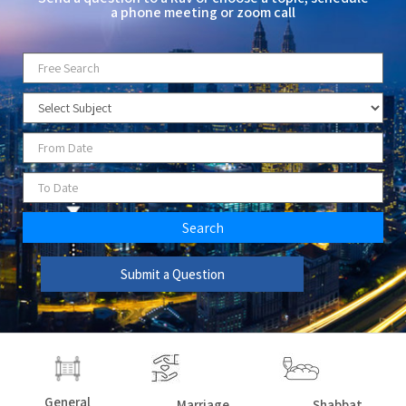
a phone meeting or zoom call
Search
Submit a Question
General
Shabbat
Marriage