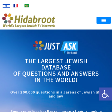
THE LARGEST JEWISH
DATABASE
OF QUESTIONS AND ANSWERS
IN THE WORLD!
Open
Over 200,000 questions in all areas of Jewish life
and law
Send a question to a Rav or choose a topic, schedule